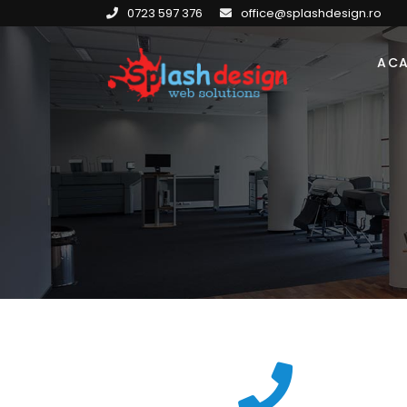
0723 597 376
office@splashdesign.ro
AC